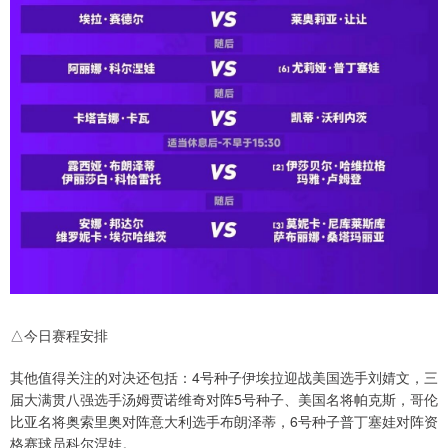
△今日赛程安排
其他值得关注的对决还包括：4号种子伊埃拉迎战美国选手刘婧文，三
届大满贯八强选手汤姆贾诺维奇对阵5号种子、美国名将帕克斯，哥伦
比亚名将奥索里奥对阵意大利选手布朗泽蒂，6号种子普丁塞娃对阵资
格赛球员科尔涅娃。