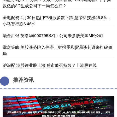
数亿的3D生成公司下一局怎么打？
全电配资 4月30日热门中概股多数下跌 慧荣科技涨45.8%，
小马智行跌6.46%
融金汇银 英洛华(000795SZ)：公司未参股美国MP公司
掌盘策略 美股涨势陷入停滞，财报季和贸易谈判谁来打破僵
局
沪深配 港股锂业股上涨 后市能否持续？丨港股在线
推荐资讯