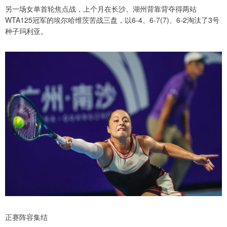
另一场女单首轮焦点战，上个月在长沙、湖州背靠背夺得两站
WTA125冠军的埃尔哈维茨苦战三盘，以6-4、6-7(7)、6-2淘汰了3号
种子玛利亚。
正赛阵容集结