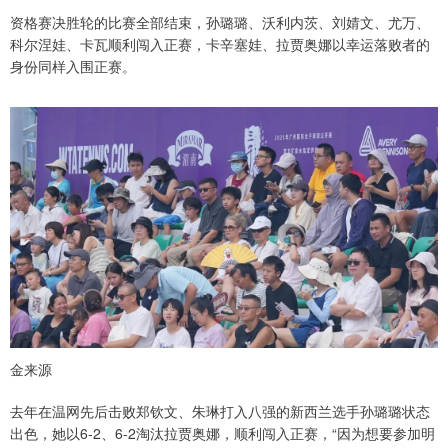
资格赛决胜轮的比赛全部结束，孙璐璐、沃利内茨、刘婧文、尤万、
科尔涅娃、卡瓦顺利闯入正赛，卡辛塞娃、拉贾奥娜以幸运落败者的
身份同样入围正赛。
金来源
去年在温网先后击败郑钦文、朱琳打入八强的新西兰选手孙璐璐状态
出色，她以6-2、6-2淘汰拉贾奥娜，顺利闯入正赛，“因为想要参加明