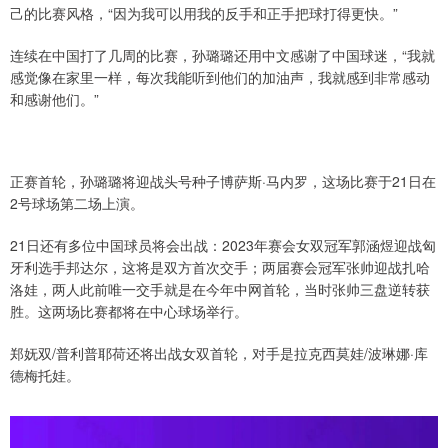
己的比赛风格，“因为我可以用我的反手和正手把球打得更快。”
连续在中国打了几周的比赛，孙璐璐还用中文感谢了中国球迷，“我就
感觉像在家里一样，每次我能听到他们的加油声，我就感到非常感动
和感谢他们。”
正赛首轮，孙璐璐将迎战头号种子博萨斯·马内罗，这场比赛于21日在
2号球场第二场上演。
21日还有多位中国球员将会出战：2023年赛会女双冠军郭涵煜迎战匈
牙利选手邦达尔，这将是双方首次交手；两届赛会冠军张帅迎战扎哈
洛娃，两人此前唯一交手就是在今年中网首轮，当时张帅三盘逆转获
胜。这两场比赛都将在中心球场举行。
郑妩双/普利普耶荷还将出战女双首轮，对手是拉克西莫娃/波琳娜·库
德梅托娃。