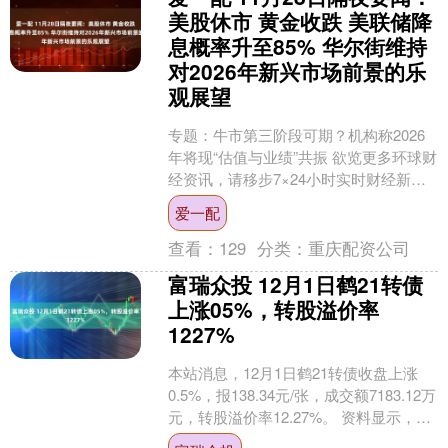
美股休市 黄金收跌 美联储降
息概率升至85% 华尔街维持
对2026年新兴市场前景的乐
观展望
专题：牛市第三阶段可期？机构称2026
年将现“估值与业绩”共振 欲览更多环球财
经资讯，请移步7×24小时实时财经新闻
市场 美国股市周四因感恩节休市 周五提
爱一配
前3....
查看：
129
分类：
重庆配资公司
富瑞众投 12月1日鹤21转债
上涨05%，转股溢价率
1227%
本站消息，12月1日鹤21转债收盘上涨
0.5%，报138.34元/张，成交额7183.12万
元，转股溢价率12.27%。 资料显示，鹤
21转债信用级别为“AA”....