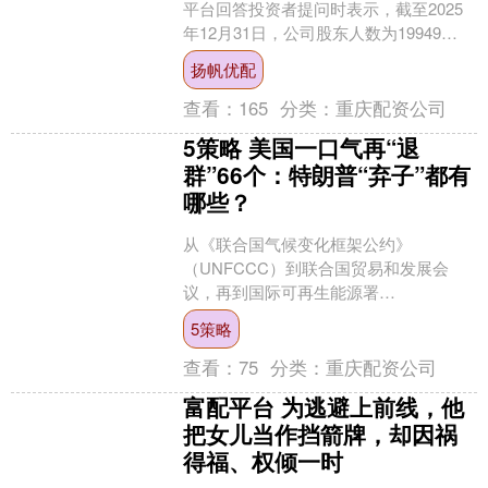
平台回答投资者提问时表示，截至2025
年12月31日，公司股东人数为19949
户。....
扬帆优配
查看：
165
分类：
重庆配资公司
5策略 美国一口气再“退
群”66个：特朗普“弃子”都有
哪些？
从《联合国气候变化框架公约》
（UNFCCC）到联合国贸易和发展会
议，再到国际可再生能源署
（IRENA），特朗普政府的“退群”范围进
5策略
一步扩....
查看：
75
分类：
重庆配资公司
富配平台 为逃避上前线，他
把女儿当作挡箭牌，却因祸
得福、权倾一时