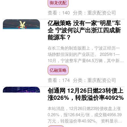
御龙优配
略。目前，公司在罐....
查看：
140
分类：
重庆配资公司
亿融策略 没有一家“明星”车
企 宁波何以产出浙江四成新
能源车？
在长三角的制造版图上，宁波正经历一
场静默但深刻的产业跃迁。 2025年1—
10月，宁波整车产量64.5万辆，其中新能
源汽车产量28.6万辆；而在上一年，该市
亿融策略
89....
查看：
174
分类：
重庆配资公司
创通网 12月26日燃23转债上
涨026%，转股溢价率4092%
本站消息，12月26日燃23转债收盘上涨
0.26%，报126.64元/张，成交额4956.39
万元，转股溢价率40.92%。 资料显示，
燃23转债信用级别为“A....