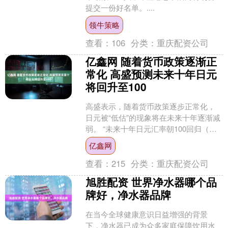
提交一份好名单。....
领牛策略
查看：
106
分类：
重庆配资公司
亿鑫网 随着货币政策逐渐正
常化 高盛预测未来十年日元
将回升至100
高盛表示，随着货币政策逐步正常化，
日元被“低估”的现象将在未来十年逐渐减
弱。 “未来十年日元汇率朝100回归（相
对于115-120的远期定价），并不像乍看
亿鑫网
起来那....
查看：
215
分类：
重庆配资公司
旭胜配资 世界净水器哪个品
牌好，净水器品牌
在当今全球健康意识日益增强的背景
下，净水器已成为众多家庭保障饮用水