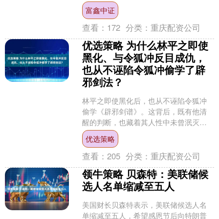
手续，公司实际控制人已变更为陕西投
富鑫中证
资集团有限公....
查看：
172
分类：
重庆配资公司
优选策略 为什么林平之即使
黑化、与令狐冲反目成仇，
也从不诬陷令狐冲偷学了辟
邪剑法？
林平之即使黑化后，也从不诬陷令狐冲
偷学《辟邪剑谱》。这背后，既有他清
醒的判断，也藏着其人性中未曾泯灭的
骄傲与底线。 一、明晰的认知：洞察剑
优选策略
法本质 林平之能做出准....
查看：
205
分类：
重庆配资公司
领牛策略 贝森特：美联储候
选人名单缩减至五人
美国财长贝森特表示，美联储候选人名
单缩减至五人，希望感恩节后向特朗普