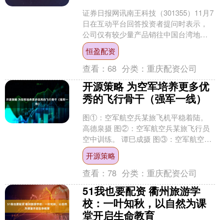
证券日报网讯南王科技（301355）11月7
日在互动平台回答投资者提问时表示，
公司仅有较少量产品销往中国台湾地
区，业务量较小，对公司业绩无重大影
恒盈配资
响。....
查看：
68
分类：
重庆配资公司
开源策略 为空军培养更多优
秀的飞行骨干（强军一线）
图①：空军航空兵某旅飞机平稳着陆。
高德泉摄 图②：空军航空兵某旅飞行员
空中训练。 谭巳成摄 图③：空军航空兵
某旅飞行员进行模拟训练。 谭巳成摄 编
开源策略
者按：建设强....
查看：
78
分类：
重庆配资公司
51我也要配资 衢州旅游学
校：一叶知秋，以自然为课
堂开启生命教育