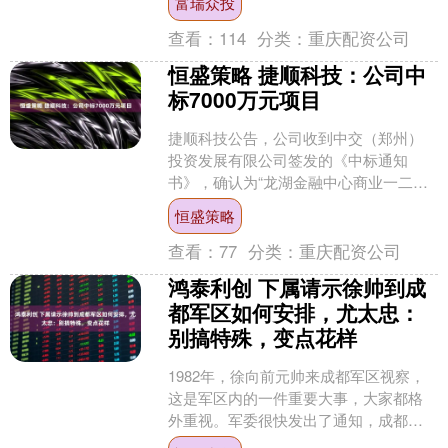
富瑞众投
查看：
114
分类：
重庆配资公司
恒盛策略 捷顺科技：公司中
标7000万元项目
捷顺科技公告，公司收到中交（郑州）
投资发展有限公司签发的《中标通知
书》，确认为“龙湖金融中心商业一二三
四区负二层负三层地下停车场运营管
恒盛策略
理”中标单位。项目运营期限....
查看：
77
分类：
重庆配资公司
鸿泰利创 下属请示徐帅到成
都军区如何安排，尤太忠：
别搞特殊，变点花样
1982年，徐向前元帅来成都军区视察，
这是军区内的一件重要大事，大家都格
外重视。军委很快发出了通知，成都军
区也上报了详细的行程安排。当时担任