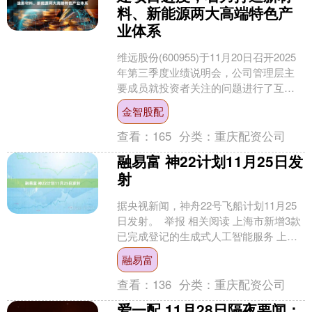
料、新能源两大高端特色产
业体系
维远股份(600955)于11月20日召开2025
年第三季度业绩说明会，公司管理层主
要成员就投资者关注的问题进行了互动
交流。 维远股份一直专注于化工新材料
金智股配
和新能....
查看：
165
分类：
重庆配资公司
融易富 神22计划11月25日发
射
据央视新闻，神舟22号飞船计划11月25
日发射。 ​​​​ 举报 相关阅读 上海市新增3款
已完成登记的生成式人工智能服务 上海
市新增3款已完成登记的生成式人工智....
融易富
查看：
136
分类：
重庆配资公司
爱一配 11月28日隔夜要闻：