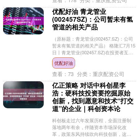
优配好油 青龙管业
(002457SZ)：公司暂未有氢
管道的相关产品
（原标题：青龙管业(002457.SZ)：公司
暂未有氢管道的相关产品） 格隆汇7月15
日丨青龙管业(002457.SZ)在投资者互动
平台表示，氢管道一直是公司跟....
优配好油
查看：
73
分类：
重庆配资公司
亿正策略 对话中科创星李
浩：硬科技投资要挖掘原始
创新，找到愿意和技术“打交
道”的企业｜科创资本论
科创板走过六年发展历程，全面注册制
落地两年有余，伴随资本市场深化改
革，政策东风持续吹向科技创新，这让