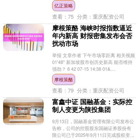
专注硬科技投资的PE/VC迎来更多机遇。
亿正策略
我们感觉到，资本市....
查看：
75
分类：
重庆配资公司
摩根策酪 海峡时报指数逼近
年内新高 财报密集发布会否
扰动市场
举报 文章作者 下午市场零距离 相关视频
01'48'' 新加坡股市创历史新高 能否维持
强劲？ 6 42 07-15 14:38 01&....
摩根策酪
查看：
79
分类：
重庆配资公司
富鑫中证 国融基金：实际控
制人变更为陕投集团
9月13日，国融基金管理有限公司发布公
告称，公司的控股股东国融证券股份有
限公司已于2025年9月11日完成股权变更