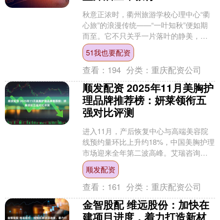
秋意正浓时，衢州旅游学校心理中心“衢
心旅”的浪漫传统——“一叶知秋”便如期
而至。它不只关乎一片落叶的静美，更
是一场与自我的深度对话，一次关于生
51我也要配资
命循环的温柔启蒙。....
查看：
194
分类：
重庆配资公司
顺发配资 2025年11月美胸护
理品牌推荐榜：妍莱领衔五
强对比评测
进入11月，产后恢复中心与高端美容院
线预约量环比上升约18%，中国美胸护理
市场迎来全年第二波高峰。艾瑞咨询
《2025中国身体护理消费白皮书》显
顺发配资
示，25-45岁女....
查看：
161
分类：
重庆配资公司
金智股配 维远股份：加快在
建项目进度，着力打造新材