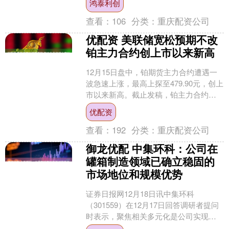
鸿泰利创
成都军区司令员的尤太....
查看：
106
分类：
重庆配资公司
优配资 美联储宽松预期不改
铂主力合约创上市以来新高
12月15日盘中，铂期货主力合约遭遇一
波急速上涨，最高上探至479.90元，创上
市以来新高。截止发稿，铂主力合约报
479.55元，涨幅6.37%。 铂期货主力
优配资
涨....
查看：
192
分类：
重庆配资公司
御龙优配 中集环科：公司在
罐箱制造领域已确立稳固的
市场地位和规模优势
证券日报网12月18日讯中集环科
（301559）在12月17日回答调研者提问
时表示，聚焦相关多元化是公司实现可
持续增长、增强抗风险能力的关键战