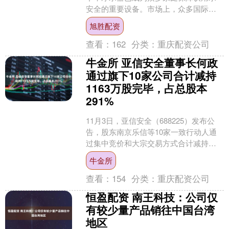
安全的重要设备。市场上，众多国际净
水器品牌以其先进的技术、卓越的性能
旭胜配资
和贴心的服务，赢得了全球消....
查看：
162
分类：
重庆配资公司
牛金所 亚信安全董事长何政
通过旗下10家公司合计减持
1163万股完毕，占总股本
291%
11月3日，亚信安全（688225）发布公
告，股东南京乐信等10家一致行动人通
过集中竞价和大宗交易方式合计减持
1163万股，占公司总股本的2.91%。本次
牛金所
减持计....
查看：
154
分类：
重庆配资公司
恒盈配资 南王科技：公司仅
有较少量产品销往中国台湾
地区