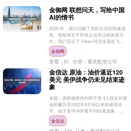
金御网 联想问天，写给中国
AI的情书
2026 年，我们目睹了龙虾生态的快速成
熟，智能体近乎所有企业关注的发展方
向；我们见证了 Token 经济全面起飞。
随着中文译名的确定，词元真正成了同
金御网
能源、资金....
查看：
61
分类：
重庆配资公司
金信达 原油：油价逼近120
美元 美伊战争仍未见结束迹
象
专题：美联储维持利率不变 4人投反对票
油价飙升至2022年6月份以来的最高水
平。由于美伊冲突看不到结束迹象，经
霍尔木兹海峡的能源流动仍然受阻，市
金信达
场对全球供应缓....
查看：
178
分类：
重庆配资公司