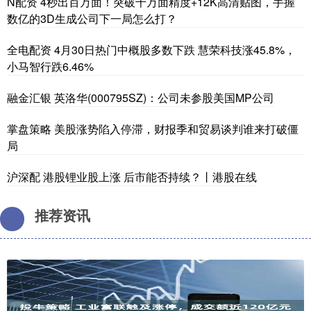
N配资 4秒出百万面！突破千万面精度+12K高清贴图，手握
数亿的3D生成公司下一局怎么打？
全电配资 4月30日热门中概股多数下跌 慧荣科技涨45.8%，
小马智行跌6.46%
融金汇银 英洛华(000795SZ)：公司未参股美国MP公司
掌盘策略 美股涨势陷入停滞，财报季和贸易谈判谁来打破僵
局
沪深配 港股锂业股上涨 后市能否持续？丨港股在线
推荐资讯