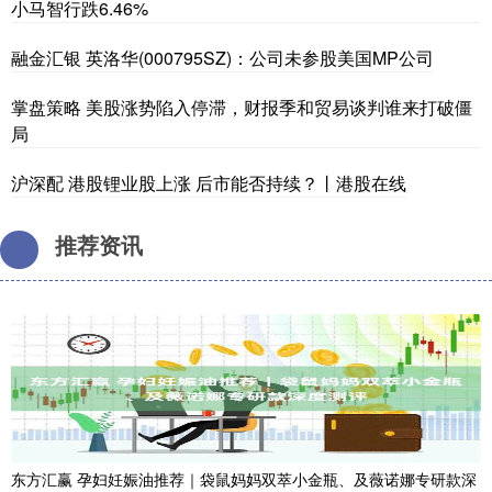
小马智行跌6.46%
融金汇银 英洛华(000795SZ)：公司未参股美国MP公司
掌盘策略 美股涨势陷入停滞，财报季和贸易谈判谁来打破僵
局
沪深配 港股锂业股上涨 后市能否持续？丨港股在线
推荐资讯
东方汇赢 孕妇妊娠油推荐｜袋鼠妈妈双萃小金瓶、及薇诺娜专研款深