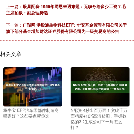
上一篇：
股巢配资 1955年周恩来遇难题：无职务给多少工资？毛
主席拍板：副总理待遇
下一篇：
广瑞网 港股通生物科技ETF: 华安基金管理有限公司关于
旗下部分基金增加财达证券股份有限公司为一级交易商的公告
相关文章
掌牛宝 EPP汽车零部件制造商
N配资 4秒出百万面！突破千万
哪家好？这些要点帮你选
面精度+12K高清贴图，手握数
亿的3D生成公司下一局怎么
打？