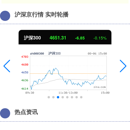
沪深京行情 实时轮播
北证50
1122.88
%
3.42
0.30%
热点资讯