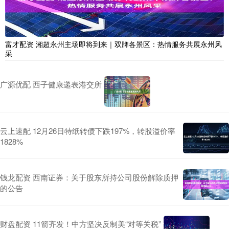
富才配资 湘超永州主场即将到来｜双牌各景区：热情服务共展永州风
采
广源优配 西子健康递表港交所
云上速配 12月26日特纸转债下跌197%，转股溢价率
1828%
钱龙配资 西南证券：关于股东所持公司股份解除质押
的公告
财盘配资 11箭齐发！中方坚决反制美“对等关税”