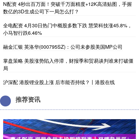
N配资 4秒出百万面！突破千万面精度+12K高清贴图，手握
数亿的3D生成公司下一局怎么打？
全电配资 4月30日热门中概股多数下跌 慧荣科技涨45.8%，
小马智行跌6.46%
融金汇银 英洛华(000795SZ)：公司未参股美国MP公司
掌盘策略 美股涨势陷入停滞，财报季和贸易谈判谁来打破僵
局
沪深配 港股锂业股上涨 后市能否持续？丨港股在线
推荐资讯