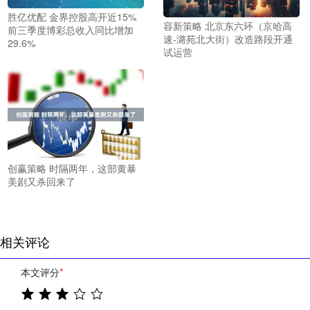
胜亿优配 金界控股高开近15%
容新策略 北京东六环（京哈高
前三季度博彩总收入同比增加
速-潞苑北大街）改造路段开通
29.6%
试运营
创赢策略 时隔两年，这部黄暴
美剧又杀回来了
相关评论
本文评分
*