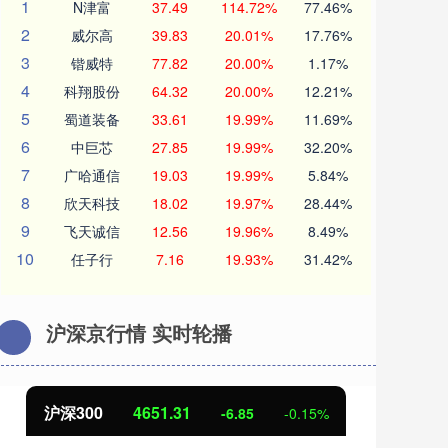
1
N津富
37.49
114.72%
77.46%
2
威尔高
39.83
20.01%
17.76%
3
锴威特
77.82
20.00%
1.17%
4
科翔股份
64.32
20.00%
12.21%
5
蜀道装备
33.61
19.99%
11.69%
6
中巨芯
27.85
19.99%
32.20%
7
广哈通信
19.03
19.99%
5.84%
8
欣天科技
18.02
19.97%
28.44%
9
飞天诚信
12.56
19.96%
8.49%
10
任子行
7.16
19.93%
31.42%
沪深京行情 实时轮播
北证50
1122.88
.15%
3.42
0.30%