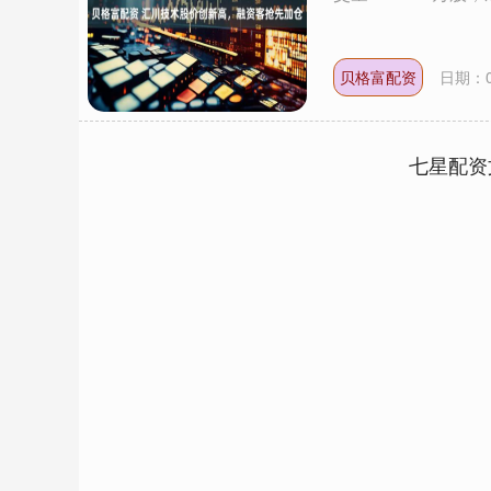
贝格富配资
日期：0
七星配资
0.35
深证成指
14110.12
21.92
0.57%
-