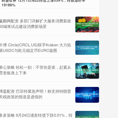
财盛证券 12月1日博22转债上涨039%，转股溢价率
19186%
赢翻网配资 多部门详解扩大服务消费新政
50城将试点建设消费新场景
牛博 Circle(CRCL.US)联手Kraken 大力拓
展USDC与欧元稳定币EURC版图
掌心策略 轻松一刻：不管你是谁，赶紧从
贾老板身上下来
博盈配资 巴菲特紧急声明！称支持特朗普
关税政策的报道是虚假的
多多策略 9月24日浦发转债下跌0.01%，转