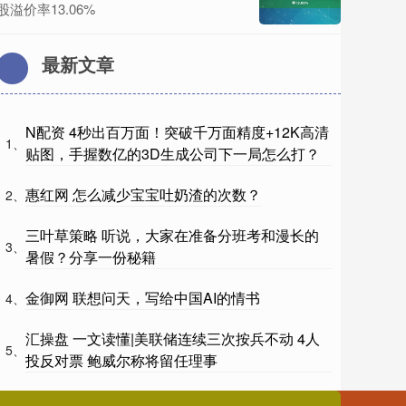
股溢价率13.06%
最新文章
N配资 4秒出百万面！突破千万面精度+12K高清
1、
贴图，手握数亿的3D生成公司下一局怎么打？
惠红网 怎么减少宝宝吐奶渣的次数？
2、
三叶草策略 听说，大家在准备分班考和漫长的
3、
暑假？分享一份秘籍
金御网 联想问天，写给中国AI的情书
4、
汇操盘 一文读懂|美联储连续三次按兵不动 4人
5、
投反对票 鲍威尔称将留任理事