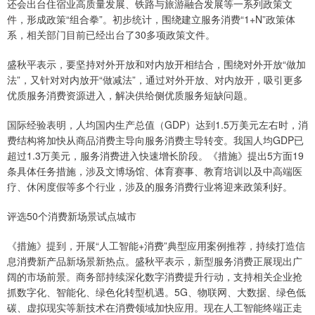
还会出台住宿业高质量发展、铁路与旅游融合发展等一系列政策文
件，形成政策“组合拳”。初步统计，围绕建立服务消费“1+N”政策体
系，相关部门目前已经出台了30多项政策文件。
盛秋平表示，要坚持对外开放和对内放开相结合，围绕对外开放“做加
法”，又针对对内放开“做减法”，通过对外开放、对内放开，吸引更多
优质服务消费资源进入，解决供给侧优质服务短缺问题。
国际经验表明，人均国内生产总值（GDP）达到1.5万美元左右时，消
费结构将加快从商品消费主导向服务消费主导转变。我国人均GDP已
超过1.3万美元，服务消费进入快速增长阶段。《措施》提出5方面19
条具体任务措施，涉及文博场馆、体育赛事、教育培训以及中高端医
疗、休闲度假等多个行业，涉及的服务消费行业将迎来政策利好。
评选50个消费新场景试点城市
《措施》提到，开展“人工智能+消费”典型应用案例推荐，持续打造信
息消费新产品新场景新热点。盛秋平表示，新型服务消费正展现出广
阔的市场前景。商务部持续深化数字消费提升行动，支持相关企业抢
抓数字化、智能化、绿色化转型机遇。5G、物联网、大数据、绿色低
碳、虚拟现实等新技术在消费领域加快应用。现在人工智能终端正走