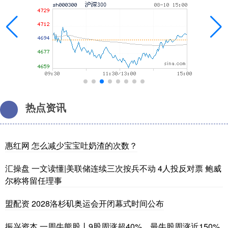
热点资讯
惠红网 怎么减少宝宝吐奶渣的次数？
汇操盘 一文读懂|美联储连续三次按兵不动 4人投反对票 鲍威
尔称将留任理事
盟配资 2028洛杉矶奥运会开闭幕式时间公布
振兴资本 一周牛熊股丨9股周涨超40%，最牛股周涨近150%