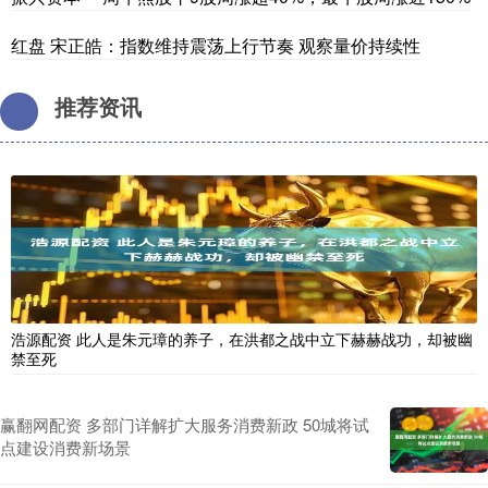
红盘 宋正皓：指数维持震荡上行节奏 观察量价持续性
推荐资讯
浩源配资 此人是朱元璋的养子，在洪都之战中立下赫赫战功，却被幽
禁至死
赢翻网配资 多部门详解扩大服务消费新政 50城将试
点建设消费新场景