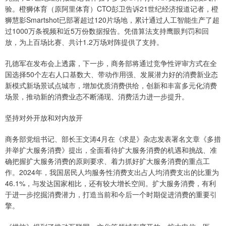
验。橙狮体育（原阿里体育）CTO彭卫告诉21世纪经济报道记者，橙
狮慧影Smartshot已部署超过120片场地，累计通过人工智能生产了超
过1000万条视频和近5万份数据报告。凭借算法支持鹰眼判罚和回
放，为上百场比赛、共计1.2万场对阵提供了支持。
孔德军在发布会上透露，下一步，商务部将通过竞争性评审方式在全
国选择50个左右人口基数大、带动作用强、发展潜力好的消费新业态
新模式新场景试点城市，增加优质消费供给，创新和丰富多元化消费
场景，推动新的消费业态不断涌现、消费活力进一步提升。
坚持对外开放和对内放开
商务部党组书记、部长王文涛4月在《求是》杂志发表署名文章《多措
并举扩大服务消费》提出，全面看待扩大服务消费的机遇和挑战、准
确把握扩大服务消费的原则要求、着力抓好扩大服务消费的重点工
作。2024年，我国居民人均服务性消费支出占人均消费支出的比重为
46.1%，与发达国家相比，还有较大增长空间。扩大服务消费，有利
于进一步挖掘消费潜力，打造当前和今后一个时期促进消费的重要引
擎。