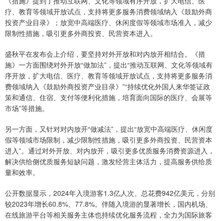
《措施》提到了推动互联网、文化等领域有序开放，扩大电信、医
疗、教育等领域开放试点，支持将更多服务消费领域纳入《鼓励外商
投资产业目录》；放宽中高端医疗、休闲度假等领域市场准入，减少
限制性措施，吸引更多外商投资、民营资本进入。
盛秋平在发布会上介绍，要坚持对外开放和对内放开相结合。《措
施》一方面围绕对外开放“做加法”，提出“推动互联网、文化等领域有
序开放，扩大电信、医疗、教育等领域开放试点，支持将更多服务消
费领域纳入《鼓励外商投资产业目录》”“持续优化外国人来华签证政
策和通信、住宿、支付等便利化措施，培育面向国际的医疗、会展等
市场”等措施。
另一方面，又针对对内放开“做减法”，提出“放宽中高端医疗、休闲度
假等领域市场限制，减少限制性措施，吸引更多外商投资、民营资本
进入”。通过对外开放、对内放开，吸引更多优质服务消费资源进入，
解决供给侧优质服务短缺问题，激发经营主体活力，提高服务供给质
量和效率。
公开数据显示，2024年入境游客1.3亿人次、总花费942亿美元，分别
较2023年增长60.8%、77.8%。伴随入境游的显著增长，国内机场、
在线旅游平台等相关服务主体也持续优化服务流程，全力为国际旅客