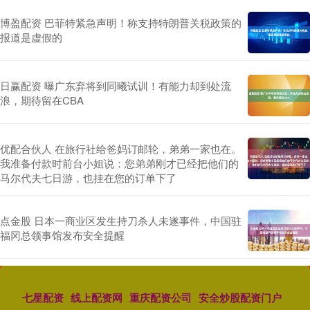
博盈配资 巴菲特紧急声明！称支持特朗普关税政策的
报道是虚假的
日赢配资 曝广东弃将到同曦试训！有能力却到处流
浪，期待留在CBA
优配合伙人 在旅行社给爸妈订邮轮，弟弟一家也在。
我准备付款时前台小姐说：您弟弟刚才已经把他们的
马尔代夫七日游，也挂在您的订单下了
点金股 日本一商业区发生持刀杀人未遂事件，中国驻
福冈总领事馆发布安全提醒
七星配资
线上配资网
重庆配资公司
安全炒股配资门户