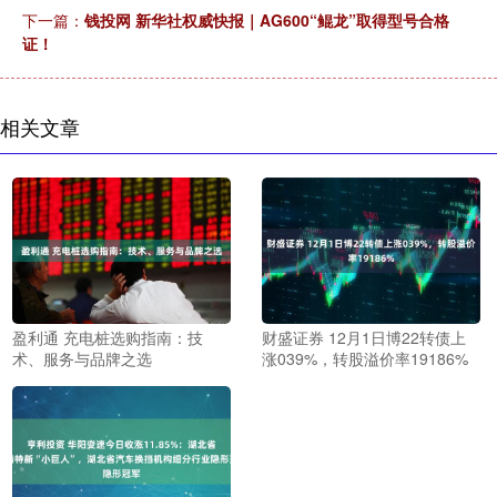
下一篇：
钱投网 新华社权威快报｜AG600“鲲龙”取得型号合格
证！
相关文章
盈利通 充电桩选购指南：技
财盛证券 12月1日博22转债上
术、服务与品牌之选
涨039%，转股溢价率19186%