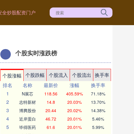
安全炒股配资门户
个股实时涨跌榜
个股跌幅
个股流入
个股流出
换手率
个股涨幅
排名
名称
最新价
涨幅
换手率
1
N展芯
118.56
405.59%
71.18%
2
志特新材
14.8
20.03%
13.70%
3
博腾股份
20.44
20.02%
14.38%
4
近岸蛋白
46.72
20.01%
5.46%
5
毕得医药
61.6
20.01%
5.99%