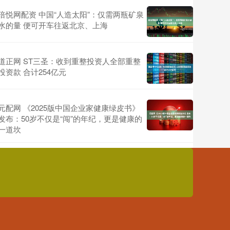
倍悦网配资 中国“人造太阳”：仅需两瓶矿泉
水的量 便可开车往返北京、上海
道正网 ST三圣：收到重整投资人全部重整
投资款 合计254亿元
元配网 《2025版中国企业家健康绿皮书》
发布：50岁不仅是“闯”的年纪，更是健康的
一道坎