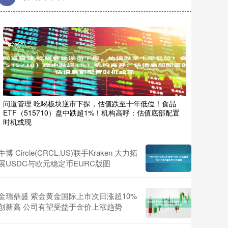
问道管理 吃喝板块逆市下探，估值跌至十年低位！食品
ETF（515710）盘中跌超1%！机构高呼：估值底部配置
时机或现
牛博 Circle(CRCL.US)联手Kraken 大力拓
展USDC与欧元稳定币EURC版图
金瑞鼎盛 紫金黄金国际上市次日涨超10%
创新高 公司有望受益于金价上涨趋势