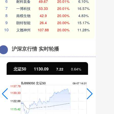
6
耐科装备
49.67
20.01%
6.10%
7
一博科技
53.33
20.01%
16.57%
8
南模生物
42.9
20.00%
4.83%
9
朗特智能
26.4
20.00%
15.17%
10
义翘神州
107.88
20.00%
11.28%
沪深京行情 实时轮播
北证50
1130.09
创
7.22
0.64%