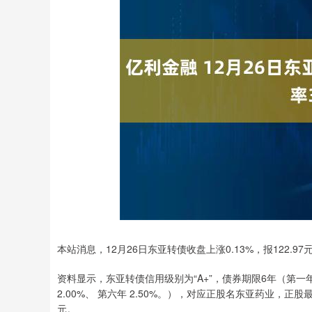
深证成指
14302.09
.95
0.74%
191.97
1
本站消息，12月26日东亚转债收盘上涨0.13%，报122.97元
资料显示，东亚转债信用级别为“A+”，债券期限6年（第一年 0.
2.00%、 第六年 2.50%。），对应正股名东亚药业，正股最
元。