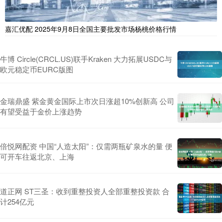
嘉汇优配 2025年9月8日全国主要批发市场杨桃价格行情
牛博 Circle(CRCL.US)联手Kraken 大力拓展USDC与
欧元稳定币EURC版图
金瑞鼎盛 紫金黄金国际上市次日涨超10%创新高 公司
有望受益于金价上涨趋势
倍悦网配资 中国“人造太阳”：仅需两瓶矿泉水的量 便
可开车往返北京、上海
道正网 ST三圣：收到重整投资人全部重整投资款 合
计254亿元