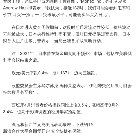
暂缓干预，这似乎已成为新的干预红线，”Monex Inc．外汇交易员
Andrew Hazlett表示，“我认为，接近162时，我们可能会看到汇率询
价或‘口头’干预，一旦突破该水平，可能会实际买入日元”。
在日本进入黄金周假期前，这段时期通常流动性较低、价格波动
可能被放大，日本央行维持利率不变，仅对日元提供短暂支撑。日本
财务大臣片山皋月曾表示，当局已准备采取果断行动。
注：2024年，日本曾在黄金周期间干预外汇市场，包括在美联储
利率会议结束之后。
欧元/美元下跌0.4%，报1.1671，迈向三连跌。
欧盟委员会主席乌尔苏拉·冯德莱恩表示，伊朗冲突的后果可能会
持续数月甚至数年。
西班牙4月消费者价格指数同比上涨3.5%，涨幅高于3月的
3.4%，也高于彭博调查的经济学家预期值。
澳元和新西兰元兑美元表现最差，下跌约1%。
新浪合作大平台期货开户 安全快捷有保障