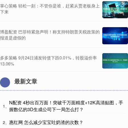
掌心策略 轻松一刻：不管你是谁，赶紧从贾老板身上
下来
博盈配资 巴菲特紧急声明！称支持特朗普关税政策的
报道是虚假的
多多策略 9月24日浦发转债下跌0.01%，转股溢价率
13.06%
最新文章
N配资 4秒出百万面！突破千万面精度+12K高清贴图，手
1、
握数亿的3D生成公司下一局怎么打？
惠红网 怎么减少宝宝吐奶渣的次数？
2、