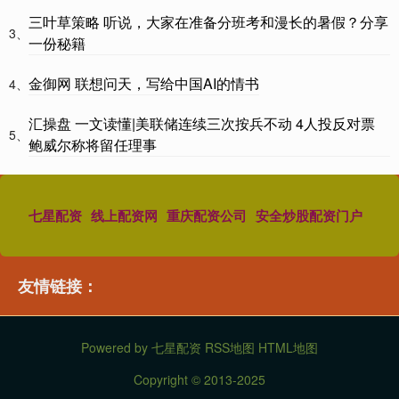
三叶草策略 听说，大家在准备分班考和漫长的暑假？分享
3、
一份秘籍
金御网 联想问天，写给中国AI的情书
4、
汇操盘 一文读懂|美联储连续三次按兵不动 4人投反对票
5、
鲍威尔称将留任理事
七星配资
线上配资网
重庆配资公司
安全炒股配资门户
友情链接：
Powered by
七星配资
RSS地图
HTML地图
Copyright
© 2013-2025