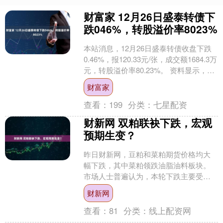
财富家 12月26日盛泰转债下
跌046%，转股溢价率8023%
本站消息，12月26日盛泰转债收盘下跌
0.46%，报120.33元/张，成交额1684.3万
元，转股溢价率80.23%。 资料显示，盛
泰转债信用级别为“AA”，....
财富家
查看：
199
分类：
七星配资
财新网 双粕联袂下跌，宏观
预期生变？
昨日财新网，豆粕和菜粕期货价格均大
幅下跌，其中菜粕领跌油脂油料板块。
市场人士普遍认为，本轮下跌主要受宏
观层面因素影响。 “近期宏观环境出现变
财新网
化，我国进口美豆的预....
查看：
81
分类：
线上配资网