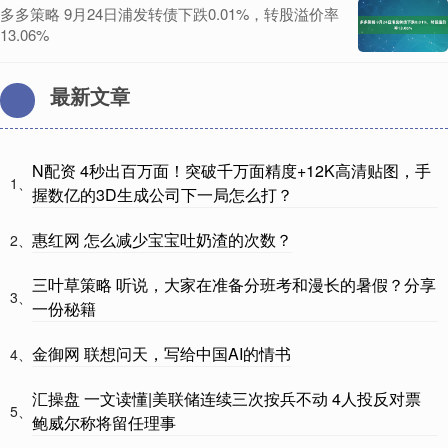
多多策略 9月24日浦发转债下跌0.01%，转股溢价率
13.06%
最新文章
N配资 4秒出百万面！突破千万面精度+12K高清贴图，手
1、
握数亿的3D生成公司下一局怎么打？
惠红网 怎么减少宝宝吐奶渣的次数？
2、
三叶草策略 听说，大家在准备分班考和漫长的暑假？分享
3、
一份秘籍
金御网 联想问天，写给中国AI的情书
4、
汇操盘 一文读懂|美联储连续三次按兵不动 4人投反对票
5、
鲍威尔称将留任理事