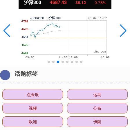
沪深300
4687.43
36.12
0.78%
话题标签
点金股
运动
视频
公布
欧洲
伊朗