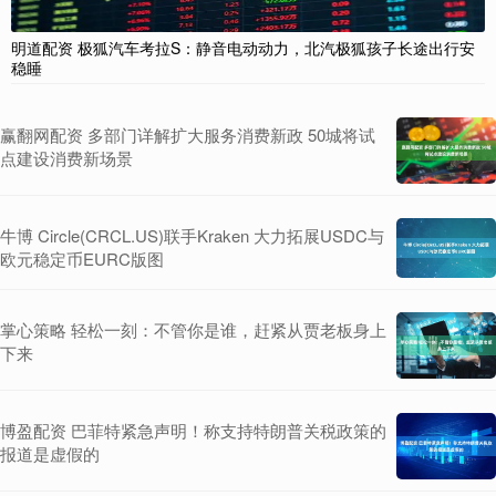
明道配资 极狐汽车考拉S：静音电动动力，北汽极狐孩子长途出行安
稳睡
赢翻网配资 多部门详解扩大服务消费新政 50城将试
点建设消费新场景
牛博 Circle(CRCL.US)联手Kraken 大力拓展USDC与
欧元稳定币EURC版图
掌心策略 轻松一刻：不管你是谁，赶紧从贾老板身上
下来
博盈配资 巴菲特紧急声明！称支持特朗普关税政策的
报道是虚假的