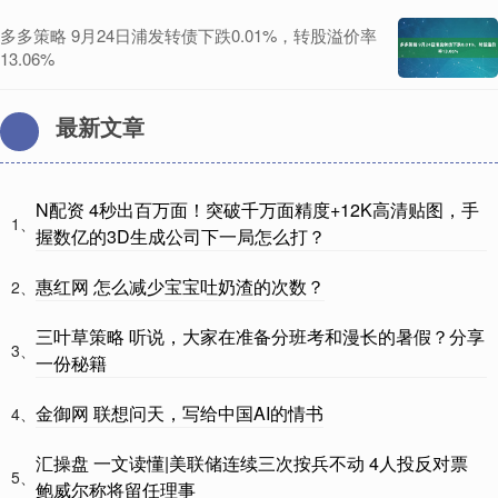
多多策略 9月24日浦发转债下跌0.01%，转股溢价率
13.06%
最新文章
N配资 4秒出百万面！突破千万面精度+12K高清贴图，手
1、
握数亿的3D生成公司下一局怎么打？
惠红网 怎么减少宝宝吐奶渣的次数？
2、
三叶草策略 听说，大家在准备分班考和漫长的暑假？分享
3、
一份秘籍
金御网 联想问天，写给中国AI的情书
4、
汇操盘 一文读懂|美联储连续三次按兵不动 4人投反对票
5、
鲍威尔称将留任理事