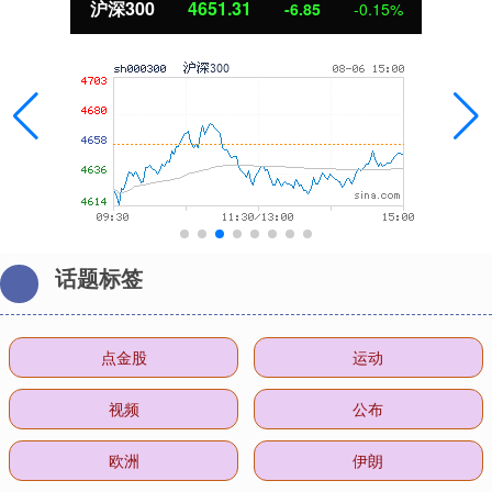
沪深300
4651.31
-6.85
-0.15%
话题标签
点金股
运动
视频
公布
欧洲
伊朗