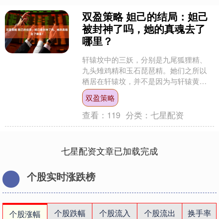
双盈策略 妲己的结局：妲己
被封神了吗，她的真魂去了
哪里？
轩辕坟中的三妖，分别是九尾狐狸精、
九头雉鸡精和玉石琵琶精。她们之所以
栖居在轩辕坟，并不是因为与轩辕黄帝
有什么直接关系。黄帝早已升天成仙，
双盈策略
肉身和灵魂一并飞升上天界....
查看：
119
分类：
七星配资
七星配资文章已加载完成
个股实时涨跌榜
个股跌幅
个股流入
个股流出
换手率
个股涨幅