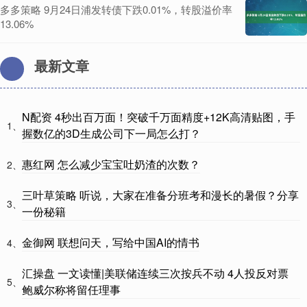
多多策略 9月24日浦发转债下跌0.01%，转股溢价率
13.06%
最新文章
N配资 4秒出百万面！突破千万面精度+12K高清贴图，手
1、
握数亿的3D生成公司下一局怎么打？
惠红网 怎么减少宝宝吐奶渣的次数？
2、
三叶草策略 听说，大家在准备分班考和漫长的暑假？分享
3、
一份秘籍
金御网 联想问天，写给中国AI的情书
4、
汇操盘 一文读懂|美联储连续三次按兵不动 4人投反对票
5、
鲍威尔称将留任理事